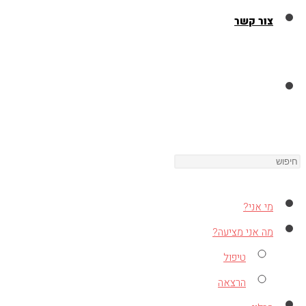
צור קשר
Toggle
Press
website
Escape
to
מי אני?
close
search
מה אני מציעה?
the
טיפול
search
הרצאה
panel.