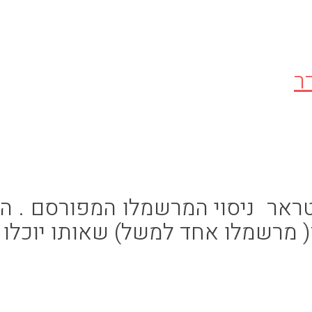
ר
ראר ניסוי המרשמלו המפורסם . הוא
מרשמלו אחד למשל) שאותו יוכלו ל