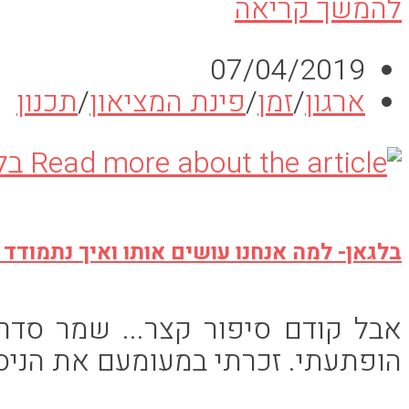
לתכנן
להמשך קריאה
תוכניות
פורסם:
07/04/2019
וגם
קטגוריה:
ארגון
/
זמן
/
פינת המציאון
/
תכנון
לעמוד
בהן
עם
הפרעת
קשב
בלגאן- למה אנחנו עושים אותו ואיך נתמודד 
ADHD
אבל קודם סיפור קצר... שמר סדר 
הופתעתי. זכרתי במעומעם את הניסי