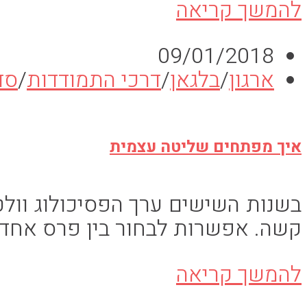
בלגאן-
להמשך קריאה
למה
פורסם:
09/01/2018
אנחנו
קטגוריה:
ארגון
/
בלגאן
/
דרכי התמודדות
/
סד
עושים
אותו
ואיך
איך מפתחים שליטה עצמית
נתמודד
עם
זה?
בשנות השישים ערך הפסיכולוג וולט
קשה. אפשרות לבחור בין פרס אחד( 
איך
להמשך קריאה
מפתחים