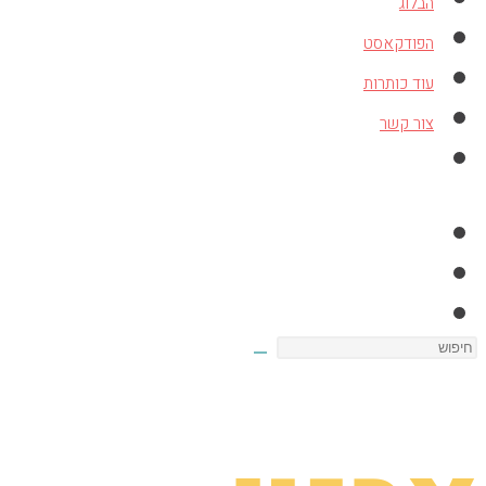
הבלוג
הפודקאסט
עוד כותרות
צור קשר
Toggle
website
search
Search
this
website