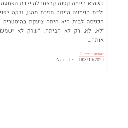
כשהיא הייתה קטנה קראתי לה ילדת הפתעה.
ילדת הפתעה הייתה חוזרת מהגן, ודקה לפני
הכניסה לבית היא היתה צועקת בהיסטריה :
״לא, לא, רק לא הביתה. ״״שרק לא ישמעו
אותה…
מה
להמשך קריאה
עושים
פורסם:
קטגוריה:
08/10/2020
כללי
עם
ילדים
שחייבים
להיות
עסוקים
כל
הזמן?
ילדי
הפתעה….