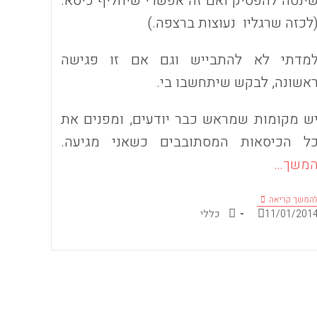
ינסה להפסיק ואם זה אפשרי שיחליף כיסא.
לכזה שרגליו נעוצות ברצפה.)
מדתי לא להתבייש וגם אם זו פגישה
אשונה, לבקש שיתחשבו בי.
ש מקומות שמראש כבר יודעים, ומפנים את
ל הכיסאות המסתובבים כשאני מגיעה.
משך…
מי
המשך קריאה
מתאים
ורסם:
קטגוריה:
11/01/201
כללי
עצמו
למי?