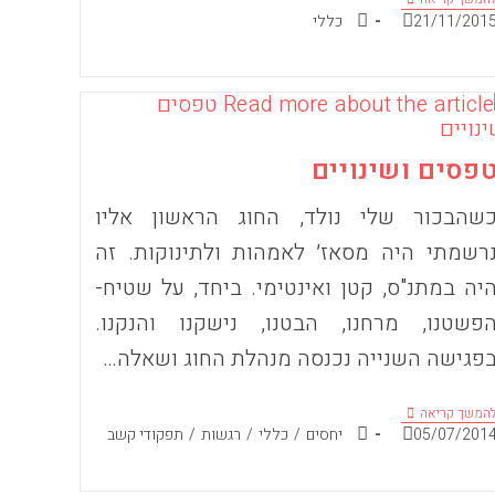
תדע
ורסם:
קטגוריה:
21/11/201
כללי
פסים ושינויים
שהבכור שלי נולד, החוג הראשון אליו
רשמתי היה מסאז׳ לאמהות ולתינוקות. זה
יה במתנ"ס, קטן ואינטימי. ביחד, על שטיח-
פשטנו, מרחנו, הבטנו, נישקנו והנקנו.
פגישה השנייה נכנסה מנהלת החוג ושאלה…
טפסים
המשך קריאה
ושינויים
ורסם:
קטגוריה:
05/07/201
יחסים
/
כללי
/
רגשות
/
תפקודי קשב