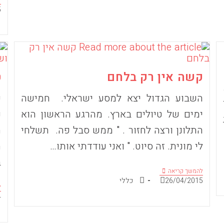
פ
5
קשה אין רק בלחם
ט
השבוע הגדול יצא למסע ישראלי. חמישה
כ
ימים של טיולים בארץ. מהרגע הראשון הוא
נ
התלונן ורצה לחזור . " ממש סבל פה. תשלחי
ה
לי מונית. זה סיוט. " ואני עודדתי אותו…
ה
ב
קשה
להמשך קריאה
אין
פורסם:
קטגוריה:
26/04/2015
כללי
רק
ל
בלחם
פ
4