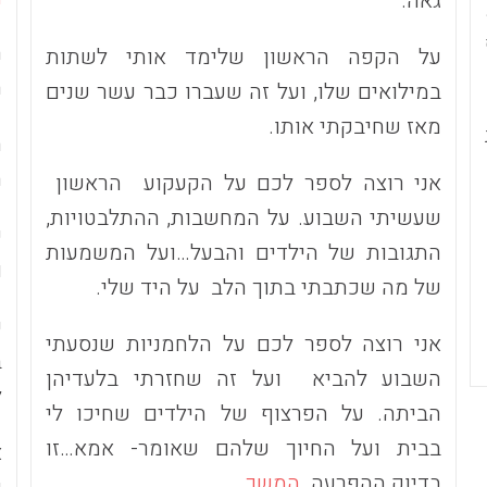
גאה.
מ
על הקפה הראשון שלימד אותי לשתות
מ
במילואים שלו, ועל זה שעברו כבר עשר שנים
מאז שחיבקתי אותו.
מ
מ
אני רוצה לספר לכם על הקעקוע הראשון
שעשיתי השבוע. על המחשבות, ההתלבטויות,
פ
התגובות של הילדים והבעל…ועל המשמעות
ו
של מה שכתבתי בתוך הלב על היד שלי.
ע
אני רוצה לספר לכם על הלחמניות שנסעתי
ב
השבוע להביא ועל זה שחזרתי בלעדיהן
ל
הביתה. על הפרצוף של הילדים שחיכו לי
בבית ועל החיוך שלהם שאומר- אמא…זו
א
בדיוק ההפרעה.
המשך…