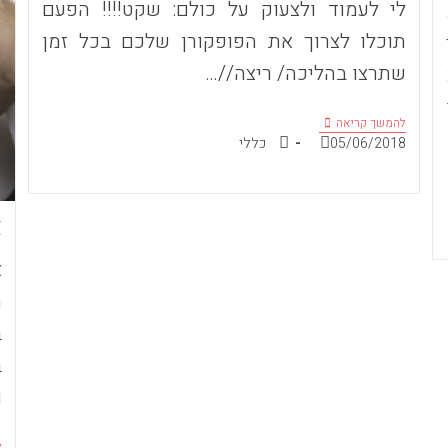
לי לעמוד ולצעוק על כולם: שקט!!!! הפעם
תוכלו לצרוך את הפופקורן שלכם בכל זמן
שתרצו בהליכה/ ריצה//…
על
להמשך קריאה
הפרעת
פורסם:
קטגוריה:
05/06/2018
כללי
קשב
וחינוך-
בפודקאסט
פופקורן
של
א
ליאור
פרנקל
א
ת
ב
ב
ו
ל