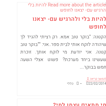
היות בלי ולהרגיש עם- יצאנו
חופש
קטנה: "בוקר טוב אמא. רק רציתי להגיד לך
יהודה לוקח אותי לבית ספר..אני: ""בוקר טוב
טנה. אני יודעת מי לוקח אותך. זוכרת
עשינו ביחד מערכת? פשוט אצלי השעה
מש בבוקר.…
להיות
המשך קריאה
בלי
ורסם:
קטגוריה:
22/02/201
כללי
ולהרגיש
עם-
יצאנו
לחופש
י מתאים עצמו למי?