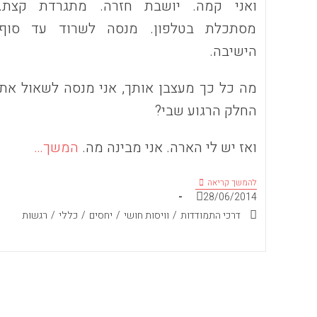
ואני קמה. יושבת חזרה. מתגרדת קצת.
מסתכלת בטלפון. מנסה לשרוד עד סוף
הישיבה.
מה כל כך מעצבן אותך, אני מנסה לשאול את
החלק הרגוע שבי?
ואז יש לי הארה. אני מבינה מה.
המשך…
סימני
להמשך קריאה
פיסוק
פורסם:
28/06/2014
קטגוריה:
דרכי התמודדות
/
וויסות חושי
/
יחסים
/
כללי
/
רגשות