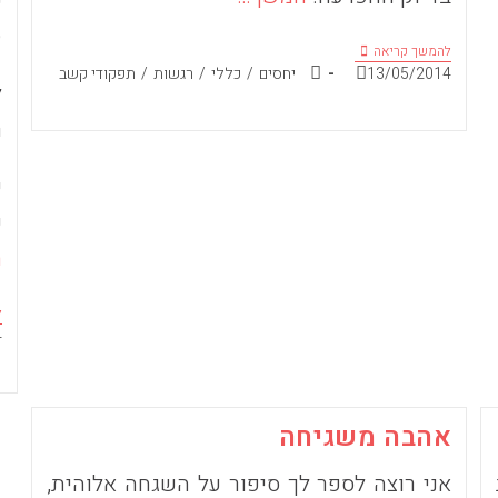
ש
(
אני
להמשך קריאה
רוצה
פורסם:
קטגוריה:
13/05/2014
יחסים
/
כללי
/
רגשות
/
תפקודי קשב
לספר
ל
לכם…
ר
י
כ
ה
ל
פ
4
אהבה משגיחה
אני רוצה לספר לך סיפור על השגחה אלוהית,