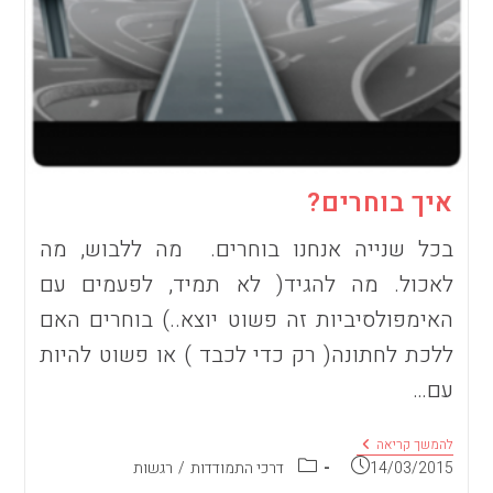
איך בוחרים?
בכל שנייה אנחנו בוחרים. מה ללבוש, מה
לאכול. מה להגיד( לא תמיד, לפעמים עם
האימפולסיביות זה פשוט יוצא..) בוחרים האם
ללכת לחתונה( רק כדי לכבד ) או פשוט להיות
עם…
איך
להמשך קריאה
בוחרים?
פורסם:
קטגוריה:
14/03/2015
דרכי התמודדות
/
רגשות