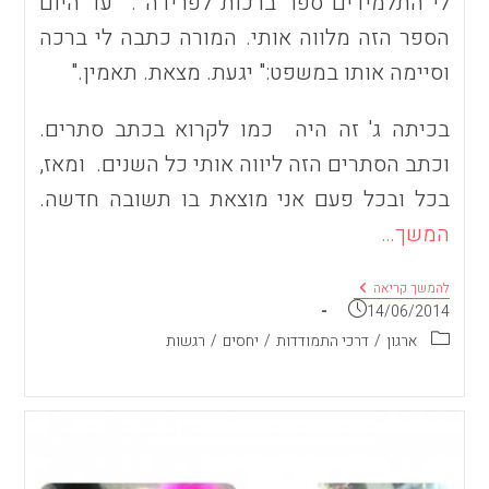
לי התלמידים ספר ברכות לפרידה . עד היום
הספר הזה מלווה אותי. המורה כתבה לי ברכה
וסיימה אותו במשפט:" יגעת. מצאת. תאמין."
בכיתה ג' זה היה כמו לקרוא בכתב סתרים.
וכתב הסתרים הזה ליווה אותי כל השנים. ומאז,
בכל ובכל פעם אני מוצאת בו תשובה חדשה.
המשך…
מי
להמשך קריאה
שברך
פורסם:
14/06/2014
קטגוריה:
ארגון
/
דרכי התמודדות
/
יחסים
/
רגשות