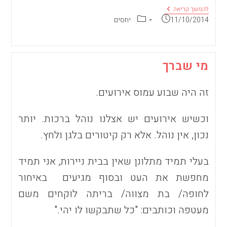
להתחבק
להמשך קריאה
או
פורסם:
קטגוריה:
11/10/2014
יחסים
לא
להתחבק
מי שברך
זה היה שבוע עמוס אירועים.
וכשיש אירועים יש אצלנו נוהל ברכות. יותר
נכון, אין נוהל. אלא רק קיטורים בלגן ולחץ.
בעלי תמיד מתלונן שאין בבית ניירות, אני תמיד
מחפשת את העט ובסוף מגיעים באיחור
לחופה/ בת מצווה/ בריתה לוקחים משם
מעטפה וכותבים: "כל שתבקשו לו יהי."