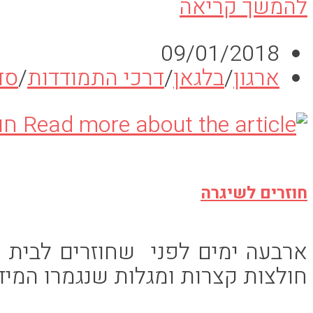
בלגאן-
להמשך קריאה
למה
פורסם:
09/01/2018
אנחנו
קטגוריה:
ארגון
/
בלגאן
/
דרכי התמודדות
/
סד
עושים
אותו
ואיך
נתמודד
עם
חוזרים לשיגרה
זה?
ארבעה ימים לפני שחוזרים לבית 
חולצות קצרות ומגלות שנגמרו המי