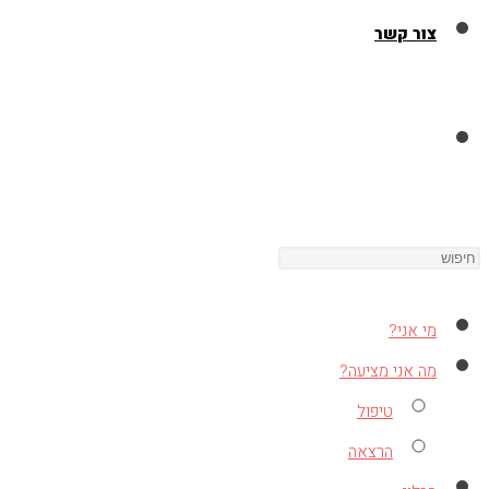
צור קשר
Toggle
Press
website
Escape
to
מי אני?
close
search
מה אני מציעה?
the
טיפול
search
הרצאה
panel.