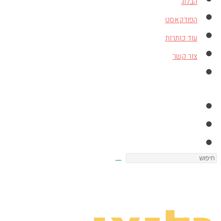
הבלוג
הפודקאסט
עוד כותרות
צור קשר
Toggle
website
search
Search
this
website