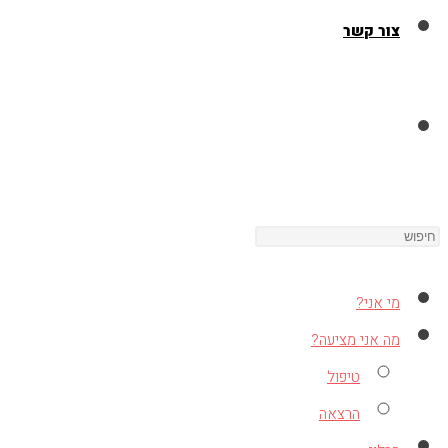
צור קשר
Toggle
Press
website
Escape
to
מי אני?
close
search
מה אני מציעה?
the
טיפול
search
הרצאה
panel.