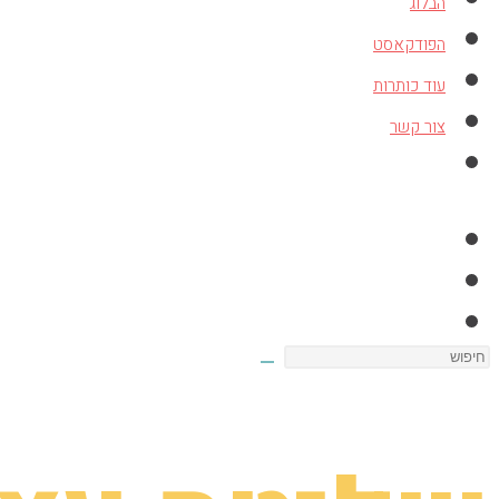
הבלוג
הפודקאסט
עוד כותרות
צור קשר
Toggle
website
search
Search
this
website