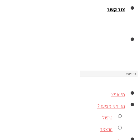
צור קשר
Toggle
Press
website
Escape
to
מי אני?
close
search
מה אני מציעה?
the
טיפול
search
הרצאה
panel.