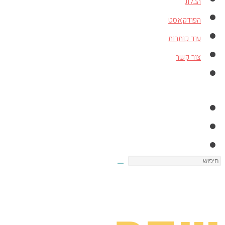
הבלוג
הפודקאסט
עוד כותרות
צור קשר
Toggle
website
search
Search
this
website