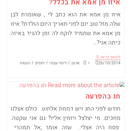
איזו מן אמא את בכלל?
איזו מן אמא את הוא כתב לי , שאומרת לבן
שלה מזל טוב יום לפני תאריך היום הולדת? איזו
מן אמא את שתמיד לוקח לה זמן להגיד באיזה
כיתה אני?…
איזו
להמשך קריאה
מן
פורסם:
קטגוריה:
26/10/2014
ארגון
/
דימוי עצמי
/
יחסים
/
רגשות
אמא
את
בכלל?
חג בהפרעה
חודש לפני החג ויש דממת אלחוט. כולם אצלנו
מחכים. מי יצלצל ויזמין אליו? גם אני שקטה.
פסח היה אצלי. שזה אומר ,אל תמהרי