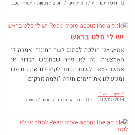
קטגוריה:
דרכי התמודדות
/
וויסות חושי
/
יחסים
/
רגשות
/
תפקודי קשב
לספר
ידעתי….
יש לי סלט בראש
אמא, אני הולכת לכתוב לשר החינוך. אמרה לי
האמצעית. זה לא פייר שבחופש הגדול אי
אפשר לצאת לשום מקום. לקחו לנו את החופש
ומגיע לנו את הימים חזרה. "ולמה זורקים…
יש
להמשך קריאה
לי
פורסם:
קטגוריה:
12/07/2014
דרכי התמודדות
/
יחסים
/
רגשות
סלט
בראש