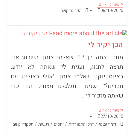
הפרעת
להמשך קריאה
הקשב
פורסם:
קטגוריה:
08/10/2020
הפרעת קשב
שלי
חוגגת
50
הבן יקיר לי
מחר אתה בן 18. שאלתי אותך השבוע איך
תרצה לחגוג, וענית לי שאתה לא יודע.
באינסטינקט שאלתי אותך; ״אולי באולינג עם
חברים?״ ושנינו התגלגלנו מצחוק תוך כדי
שאתה מזכיר לי…
הבן
להמשך קריאה
יקיר
פורסם:
27/10/2015
לי
קטגוריה:
דימוי עצמי
/
דרכי התמודדות
/
יחסים
/
רגשות
/
תפקודי קשב