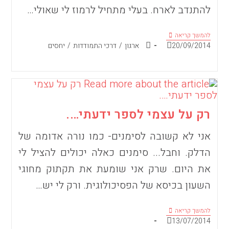
להתנדב לארח. בעלי מתחיל לרמוז לי שאולי…
חג
להמשך קריאה
בהפרעה
פורסם:
קטגוריה:
20/09/2014
ארגון
/
דרכי התמודדות
/
יחסים
רק על עצמי לספר ידעתי….
אני לא קשובה לסימנים- כמו נורה אדומה של
הדלק. וחבל... סימנים כאלה יכולים להציל לי
את היום. שרק אני שומעת את תקתוק מחוגי
השעון בכיסא של הפסיכולוגית. ורק לי יש…
רק
להמשך קריאה
על
פורסם:
13/07/2014
עצמי