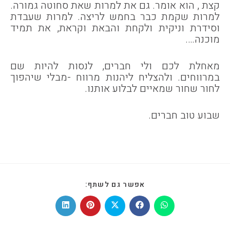
קצת , הוא אומר. גם את למרות שאת סחוטה גמורה.
למרות שקמת כבר בחמש לריצה. למרות שעבדת
וסידרת וניקית ולקחת והבאת וקראת, את תמיד
מוכנה….
מאחלת לכם ולי חברים, לנסות להיות שם
במרווחים. ולהצליח ליהנות מרווח -מבלי שיהפוך
לחור שחור שמאיים לבלוע אותנו.
שבוע טוב חברים.
SHARE
אפשר גם לשתף:
THIS
CONTENT
Opens
Opens
Opens
Opens
Opens
in
in
in
in
in
a
a
a
a
a