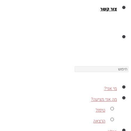
צור קשר
Toggle
Press
website
Escape
to
מי אני?
close
search
מה אני מציעה?
the
טיפול
search
הרצאה
panel.