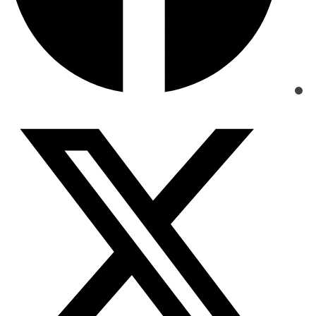
Opens
in
a
new
window