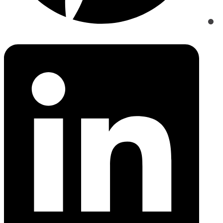
Opens
in
a
new
window