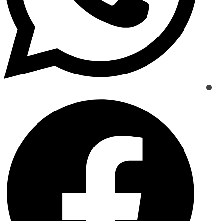
Opens
in
a
new
window