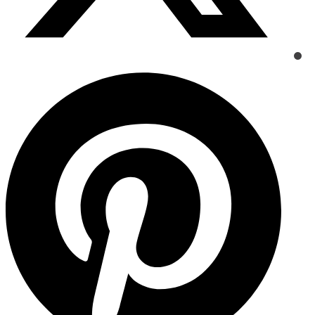
Opens
in
a
new
window