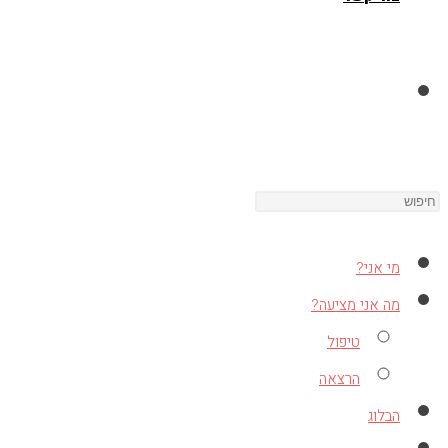
Toggle
Press
website
Escape
to
מי אני?
close
search
מה אני מציעה?
the
טיפול
search
הרצאה
panel.
הבלוג