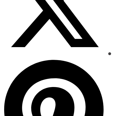
Opens
in
a
new
window