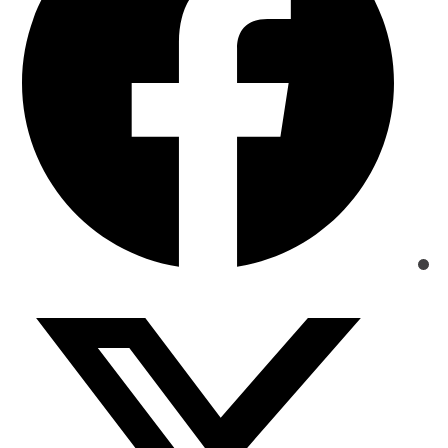
new
window
Opens
in
a
new
window