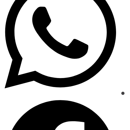
new
window
Opens
in
a