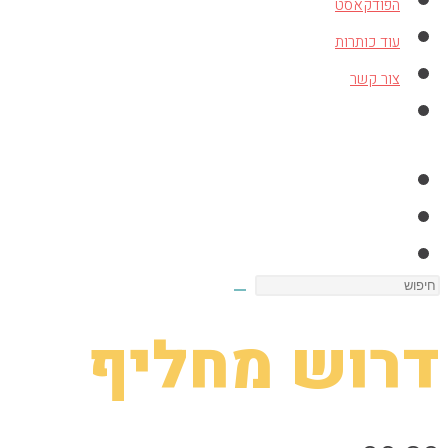
הפודקאסט
עוד כותרות
צור קשר
Toggle
website
search
Search
this
דרוש מחליף
website