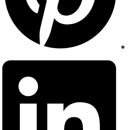
Opens
in
a
new
window