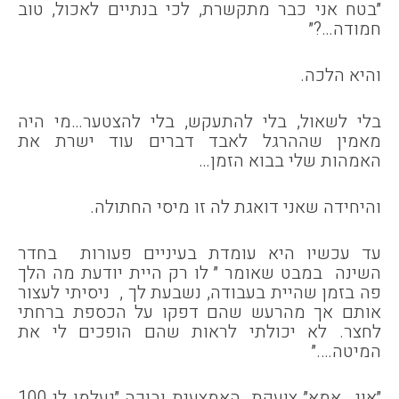
״בטח אני כבר מתקשרת, לכי בנתיים לאכול, טוב
חמודה…?״
והיא הלכה.
בלי לשאול, בלי להתעקש, בלי להצטער…מי היה
מאמין שההרגל לאבד דברים עוד ישרת את
האמהות שלי בבוא הזמן…
והיחידה שאני דואגת לה זו מיסי החתולה.
עד עכשיו היא עומדת בעיניים פעורות בחדר
השינה במבט שאומר ״ לו רק היית יודעת מה הלך
פה בזמן שהיית בעבודה, נשבעת לך , ניסיתי לעצור
אותם אך מהרעש שהם דפקו על הכספת ברחתי
לחצר. לא יכולתי לראות שהם הופכים לי את
המיטה….״
״אוי.. אמא״ צועקת האמצעית ובוכה ״נעלמו לי 100