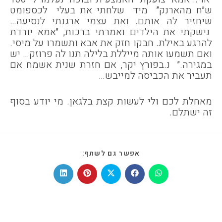
ש״ח מהארנק״ מיד שלחתי את בעלי לכספומט
שיחזיר לה אותם. ואת עצמי ארגנתי לנסיעה…
נישקתי את הילדים ואמרתי ברכות, ״אמא יורדת
להרגע באילת. חבקו חזק את אבא ותשמרו על מיסי.
ואם תשמעו אותה מייללת בלילה תנו לה פרוזק… יש
במגירה.״ נ.בפורץ יקר, אם חזרת שנית אשמח אם
תעביר את הכביסה למייבש…
מאחלת לכם ולי לעשות קצת בלגאן. מי יודע בסוף
זה ישתלם.
SHARE
אפשר גם לשתף:
THIS
CONTENT
Opens
Opens
Opens
Opens
Opens
in
in
in
in
in
a
a
a
a
a
new
new
new
new
new
window
window
window
window
window