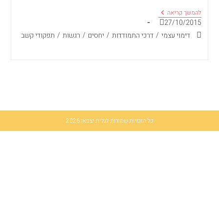
הבן
להמשך קריאה
יקיר
פורסם:
27/10/2015
לי
קטגוריה:
דימוי עצמי
/
דרכי התמודדות
/
יחסים
/
רגשות
/
תפקודי קשב
כל הזכויות שמורות לגלית יצפאן 2026