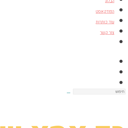
הבלוג
הפודקאסט
עוד כותרות
צור קשר
Toggle
website
search
Search
this
website