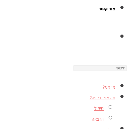
צור קשר
Toggle
Press
website
Escape
to
מי אני?
close
search
מה אני מציעה?
the
טיפול
search
הרצאה
panel.