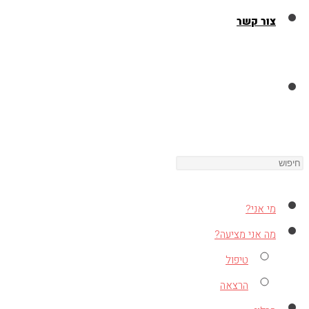
צור קשר
Toggle
Press
website
Escape
to
מי אני?
close
search
מה אני מציעה?
the
טיפול
search
הרצאה
panel.