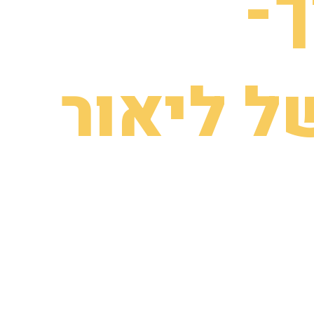
ך-
ל ליאור