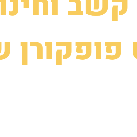
קשב וחינו
פופקורן ש