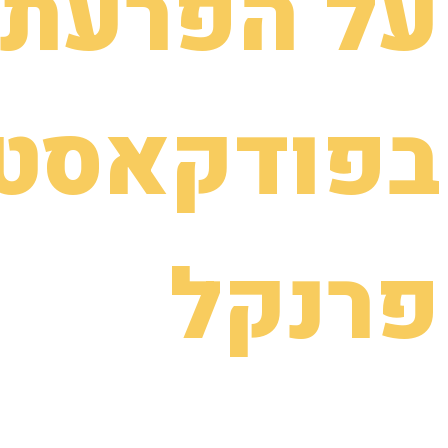
על הפרעת 
בפודקאסט 
פרנקל