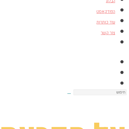
הבלוג
הפודקאסט
עוד כותרות
צור קשר
Toggle
website
search
Search
this
website