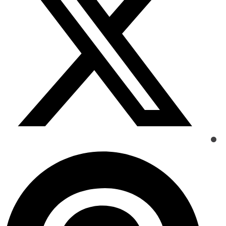
new
window
Opens
in
a
new