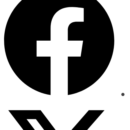
a
new
window
Opens
in
a