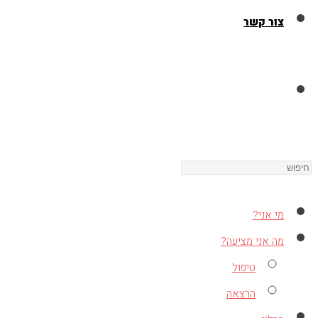
צור קשר
Toggle
Press
website
Escape
to
מי אני?
close
search
מה אני מציעה?
the
טיפול
search
הרצאה
panel.