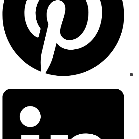
window
Opens
in
a
new
window