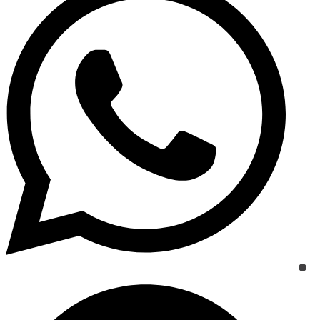
a
new
window
Opens
in