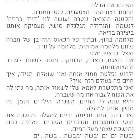
תפתחו את הדלת.
חחחח. רצנו מהר. מצטערים. כנסי חמודה.
והקטנה מוציאה גיטרה ועושה לנו "דויד ברוזה"
לנשמה. והגדולה מגלגלת סושי. מעסיקה אותנו
ביצירה בריאה.
מלחמה בחוץ. ובתוך כל הכאוס הזה בן של חברה
נלחם מלחמה אמיתית. מלחמה על חייו.
ואצלי בראש, סלט.
אני דואגת, כואבת, מדחיקה. מנסה לנשום, לעודד
ולמצוא נחמה.
ולרגע נפלטת ממני אנחה ואני שואלת: תגידו, איך
חיים פה בעולם הזה .איך?
ואני מתקשרת לאמא שלי לשאול אותה, מה נתן לה
את הכוח לעבור את מה שעברה.
והיא עונה לי: החיים. השגרה. הילדים. הזמן. זה
מושך אותך למעלה.
ואני בתוך הים, מרימה ידיים למעלה ומושכת את
חוטי המחשבות והדברים הטובים. נאחזת בהם
ומושכת עצמי מעל המים.
יבשה. ים. ים. יבשה. ימבשה…. בשה….ים