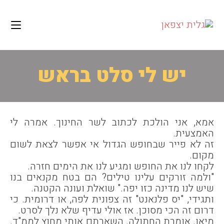
לתוכן
Ski
t
conten
יש לי סלט בראש
אמא, אני הולכת לכתוב לשר החינוך. אמרה לי
האמצעית.
זה לא פייר שבחופש הגדול אי אפשר לצאת לשום
מקום.
לקחו לנו את החופש ומגיע לנו את הימים חזרה.
"ולמה זורקים עלינו טילים? הם בטח מקנאים בנו
שיש לנו מדינה כזו יפה." שואל
ת ועונה הקטנה.
ותגידי, "יס פלנאנט" זה צפונית לפה, או דרומית. כי
דרום זה הכי מסוכן. אז אולי עדיף שלא נלך לסרט.
מיאו. אומרת החתולה. השארתם אותי מחוץ לממ"ד.