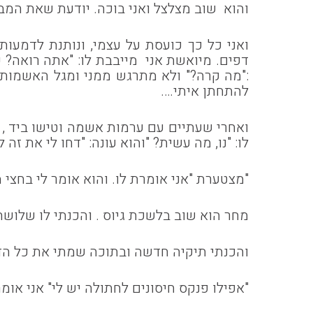
והוא שוב מצלצל ואני בוכה. יודעת שאת המבח
ואני כל כך כועסת על עצמי, ונותנת לדמעות
דפים. מיואשת אני מייבבת לו: "אתה רואה? כ
:"מה קרה?" ולא מתרגש ממני ומגל האשמות 
להתחתן איתי….
ואחרי שעתיים עם ערמות אשמה וטישו ביד , 
לו: "נו, מה עשית? "והוא עונה: "דחו לי את זה 
"מצטערת "אני אומרת לו. והוא אומר לי בחצי 
מחר הוא שוב בלשכת גיוס . והכנתי לו שלושה
והכנתי תיקיה חדשה ובתוכה שמתי את כל הד
"אפילו פנקס חיסונים לחתולה יש לי" אני אומ