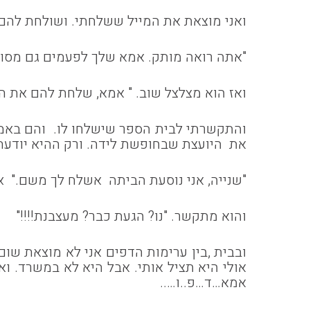
ואני מוצאת את המייל ששלחתי. ושולחת להם 
"אתה רואה מותק. אמא שלך לפעמים גם מסודרת
ואז הוא מצלצל שוב. " אמא, שלחת להם את הטו
והתקשרתי לבית הספר שישלחו לו. והם באמת
את היועצת שבחופשת לידה. ורק ההיא יודעת
"שנייה, אני נוסעת הביתה אשלח לך משם." אנ
והוא מתקשר. "נו? הגעת כבר? מעצבנת!!!!"
ובבית ,בין ערימות הדפים אני לא מוצאת שו
אולי היא תציל אותי. אבל היא לא במשרד. ו
אמא…ד…פ..ו…..