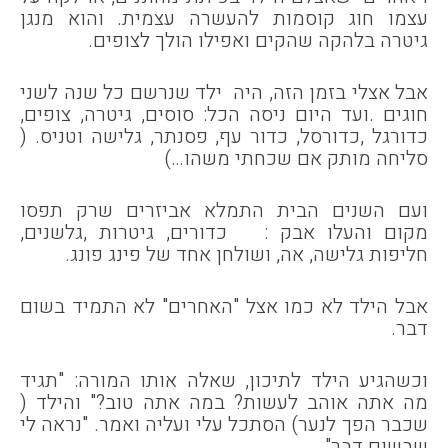
עצמו חוג קוסמות להעשרה עצמית. והוא מנגן
גיטרה בלהקה שהקים ואפילו הולך לצופים.
אבל אצלי בזמן הזה, היה ילד שנרשם כל שנה לשני
חוגים .ועד היום ניסה הכל: סוסים, גיטרה, צופים,
כדורגל ,כדורסל, כדור עף, פסנתר, גלישה וטניס. (
סליחה מותק אם שכחתי משהו…)
ועם השנים הבית התמלא אביזרים שרק תפסו
מקום והעלו אבק : כדורים, גיטרות ,גלשנים,
חליפות גלישה, אה, ושולחן אחד של פינג פונג.
אבל הילד לא כמו אצל "האחרים" לא התמיד בשום
דבר.
וכשהגיע הילד לתיכון, שאלה אותו המורה: "תגיד
מה אתה אוהב לעשות? במה אתה טוב?" והילד (
שכבר הפך לנער) הסתכל עלי ועליה ואמר. "נראה לי
שבשום דבר".