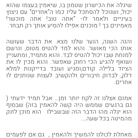
שיגלה את הכישרון שטמון בו, שיאמין בעצמו שהוא
יכול, ושנוכל להסתכל עליו כמו ה"אחרים" עם ניצוץ
בעיניים ולאמר לו- "אתה טוב! אתה מוכשר!
מאמינים בך ! מוכנים אפילו להסיע אותך רק תבחר.
והנה השנה, הנער שלנו מצא. את הדבר שעושה
אותו הכי מאושר. והוא למד להטיס מטוס, ונרשם
למנחת שבו יכול להטיס לבד. והוא מתמיד, ומתעניין
ושואף להגיע הכי רחוק שאפשר. והוא מכין לו את
הציוד בלילה קודם,ומגיע ועובד בדייקנות למלא
דלק, לבדוק חיבורים ולהקשיב לעצות שנותנים לו
אחרים.
אמנם אצלנו זה לקח יותר זמן… אבל תמיד ידעתי (
גם ברגעים שממש היה קשה להאמין בזה) שבסוף
הוא יגלה מהו הדבר הזה שבשבילו הוא מוכן לזנק
מהמיטה בכל שעה….
מאחלת לכולנו להמשיך ולהאמין , גם אם לפעמים