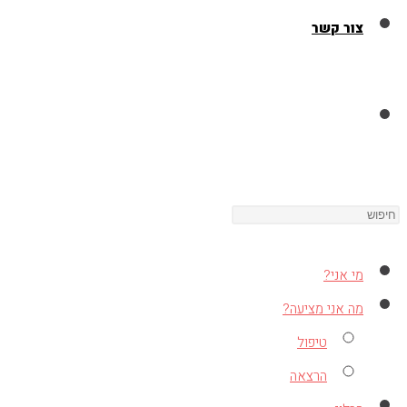
צור קשר
Toggle
Press
website
Escape
to
מי אני?
close
search
מה אני מציעה?
the
טיפול
search
הרצאה
panel.