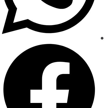
Opens
in
a
new
window