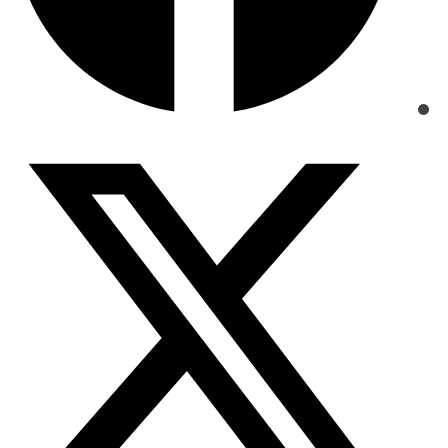
Opens
in
a
new
window