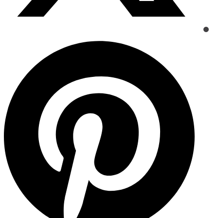
Opens
in
a
new
window