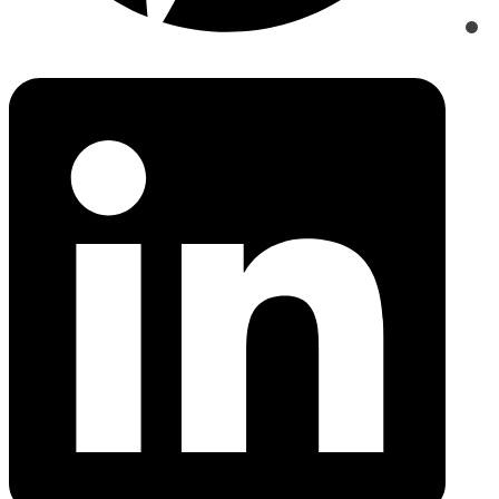
Opens
in
a
new
window