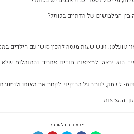
וח, מי יכול לספור כמה אבנים יש בכותל?
ה בין המלבושים של הדתיים בכותל?
י גוועלט). ושש שעות מנסה להכין סושי עם הילדים במט
יך הוא יראה. למציאות חוקים אחרים והתנהלות שלא
ת- לשחק, לוותר על הביקיני, לקחת את האוטו ולנסוע חז
וך המציאות.
SHARE
אפשר גם לשתף:
THIS