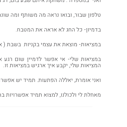
ואני "במספרה". משחקת איתם שבע בום, דג מל
טלפון שבור, ובואו נראה מה משותף ומה שונ
בדמיון- כל החג לא אראה את המטבח.
במציאות- מוצאת את עצמי בקניות בשבת ( או
במציאות שלי- אי אפשר לדמיין שום רגע א
המציאות שלי, יקבע איך ארגיש במציאות זו.
ואני אומרת, יאללה הפתעות. תמיד יש אפשרויו
מאחלת לי ולכולנו, למצוא תמיד אפשרויות בת