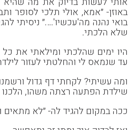
אותי לעשות בדיוק את מה שהיא ר
באוזן- ״אמא, אולי תלכי לסופר ותב
בואי נהנה מה'עכשיו'….״ ניסיתי להג
שלא הלכתי.
היו ימים שהלכתי ומילאתי את כל הז
עד שנמאס לי והחלטתי לעזור לילד
ומה עשיתי? לקחתי דף גדול ורשמנו
שילדת הפתעה רצתה משהו, הלכנו לל
ככה במקום להגיד לה- ״לא מתאים ול