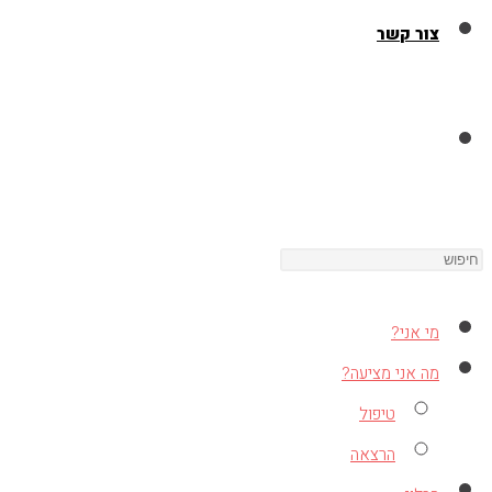
צור קשר
Toggle
Press
website
Escape
to
מי אני?
close
search
מה אני מציעה?
the
טיפול
search
הרצאה
panel.