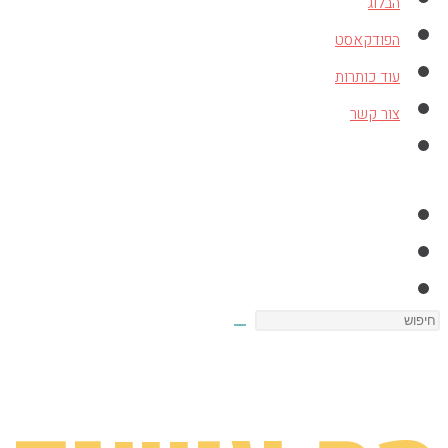
הבלוג
הפודקאסט
עוד כותרות
צור קשר
Toggle
website
search
Search
this
website